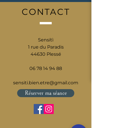
CONTACT
Sensítì
1 rue du Paradis
44630 Plessé
06 78 14 94 88
sensiti.bien.etre@gmail.com
Réserver ma séance