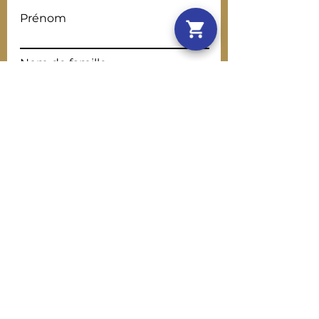
Prénom
Nom de famille
E-mail
Rédigez un message
Envoyer
Note : Les massages prodigués n’ont
aucune visée thérapeutique et ne