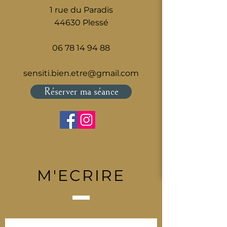
1 rue du Paradis
44630 Plessé
06 78 14 94 88
sensiti.bien.etre@gmail.com
Réserver ma séance
M'ECRIRE