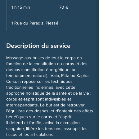
70
euros
1 h 15 min
1
70 €
1
5
1 Rue du Paradis, Plessé
m
i
n
Description du service
Massage aux huiles de tout le corps en
fonction de la constitution du corps et des
doshas (constitution énergétique, ou
tempérament naturel) : Vata, Pitta ou Kapha.
Ce soin repose sur les techniques
traditionnelles indiennes, avec cette
approche holistique de la santé et de la vie :
corps et esprit sont indivisibles et
interdépendants. Le but est de retrouver
l'équilibre des doshas, et d'obtenir des effets
bénéfiques sur le corps et l'esprit.
Il détend et fortifie, active la circulation
sanguine, libère les tensions, assouplit les
tissus et les articulations.